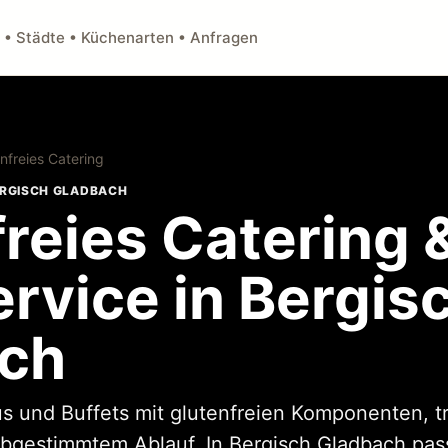
 • Städte • Küchenarten • Anfragen
nfreies Catering
BERGISCH GLADBACH
reies Catering 
rvice in Bergis
ch
s und Buffets mit glutenfreien Komponenten, t
bgestimmtem Ablauf. In Bergisch Gladbach pas