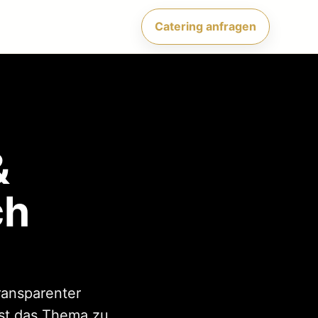
Catering anfragen
&
ch
ransparenter
st das Thema zu