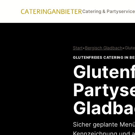
Catering & Partyservice
Start
•
Bergisch Gladbach
•
Glute
GLUTENFREIES CATERING IN 
Glutenf
Partyse
Gladba
Sicher geplante Menü
Kennzeichnung und a