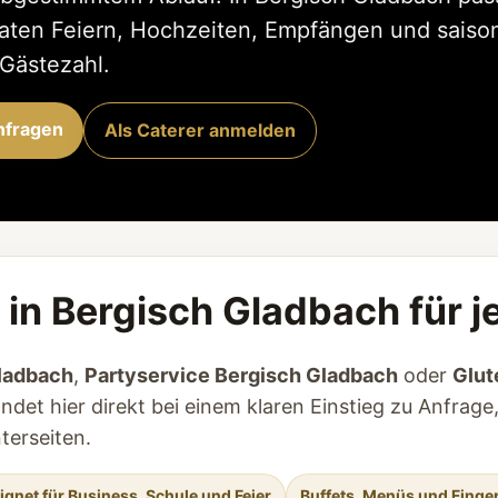
vaten Feiern, Hochzeiten, Empfängen und saiso
 Gästezahl.
nfragen
Als Caterer anmelden
 in Bergisch Gladbach für 
Gladbach
,
Partyservice Bergisch Gladbach
oder
Glut
ndet hier direkt bei einem klaren Einstieg zu Anfrage
erseiten.
ignet für Business, Schule und Feier
Buffets, Menüs und Finge