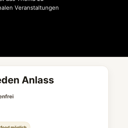
nalen Veranstaltungen
jeden Anlass
enfrei
,
rfood möglich