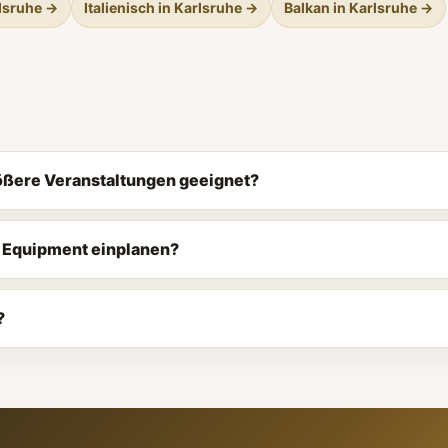
rlsruhe →
Italienisch in Karlsruhe →
Balkan in Karlsruhe →
größere Veranstaltungen geeignet?
d Equipment einplanen?
?