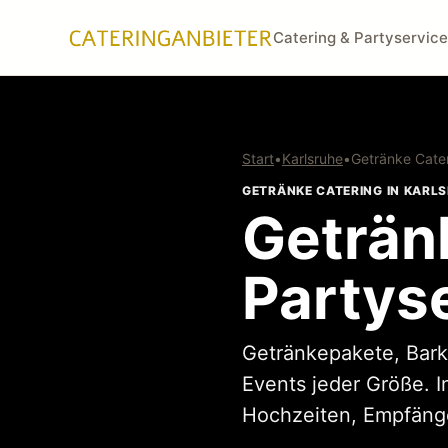
Catering & Partyservice
Start
•
Karlsruhe
•
Getränke Cate
GETRÄNKE CATERING IN KARL
Geträn
Partyse
Getränkepakete, Bark
Events jeder Größe. I
Hochzeiten, Empfänge