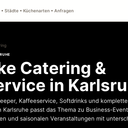
 • Städte • Küchenarten • Anfragen
ring
SRUHE
ke Catering &
rvice in Karlsr
eeper, Kaffeeservice, Softdrinks und komplett
n Karlsruhe passt das Thema zu Business-Events
n und saisonalen Veranstaltungen mit untersch