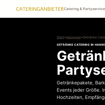
Catering & Partyservice
Start
•
Hannover
•
Getränke Cate
GETRÄNKE CATERING IN HANN
Geträn
Partys
Getränkepakete, Bark
Events jeder Größe. 
Hochzeiten, Empfänge