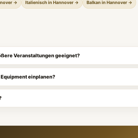
nnover →
Italienisch in Hannover →
Balkan in Hannover →
rößere Veranstaltungen geeignet?
d Equipment einplanen?
?