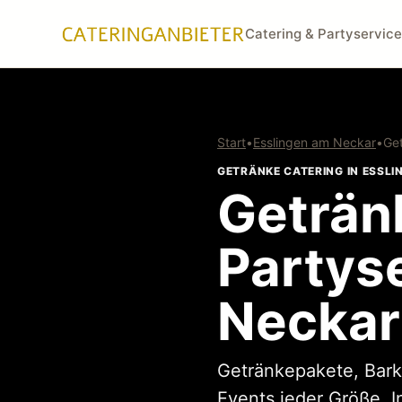
Catering & Partyservice
Start
•
Esslingen am Neckar
•
Ge
GETRÄNKE CATERING IN ESSL
Geträn
Partyse
Neckar
Getränkepakete, Bark
Events jeder Größe. 