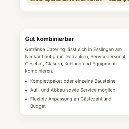
Gut kombinierbar
Getränke Catering lässt sich in Esslingen am
Neckar häufig mit Getränken, Servicepersonal,
Geschirr, Gläsern, Kühlung und Equipment
kombinieren.
Komplettpaket oder einzelne Bausteine
Auf- und Abbau sowie Service möglich
Flexible Anpassung an Gästezahl und
Budget