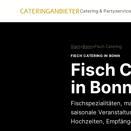
Catering & Partyservice
Start
•
Bonn
•
Fisch Catering
FISCH CATERING IN BONN
Fisch C
in Bon
Fischspezialitäten, m
saisonale Veranstaltu
Hochzeiten, Empfänge