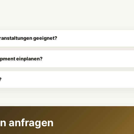
eranstaltungen geeignet?
uipment einplanen?
?
nn anfragen