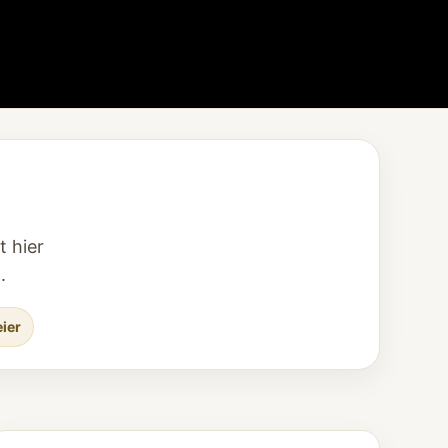
t hier
.
eier