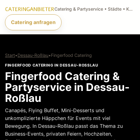
Catering & Partyservice • Städte • Küchenarten • Anfragen
Catering anfragen
Start
•
Dessau-Roßlau
•
Fingerfood Catering
FINGERFOOD CATERING IN DESSAU-ROSSLAU
Fingerfood Catering &
Partyservice in Dessau-
Roßlau
Canapés, Flying Buffet, Mini-Desserts und
unkomplizierte Häppchen für Events mit viel
Bewegung. In Dessau-Roßlau passt das Thema zu
Business-Events, privaten Feiern, Hochzeiten,