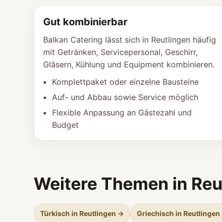
Gut kombinierbar
Balkan Catering lässt sich in Reutlingen häufig
mit Getränken, Servicepersonal, Geschirr,
Gläsern, Kühlung und Equipment kombinieren.
Komplettpaket oder einzelne Bausteine
Auf- und Abbau sowie Service möglich
Flexible Anpassung an Gästezahl und
Budget
Weitere Themen in Reu
Türkisch in Reutlingen →
Griechisch in Reutlingen