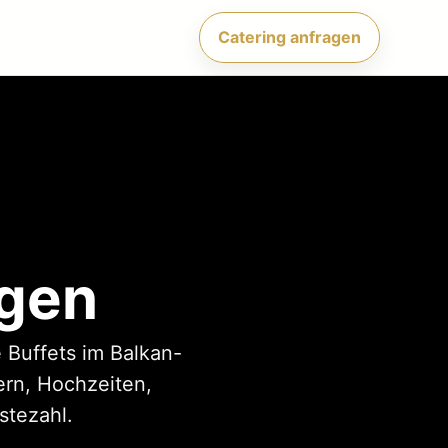
Catering anfragen
ngen
e Buffets im Balkan-
ern, Hochzeiten,
stezahl.