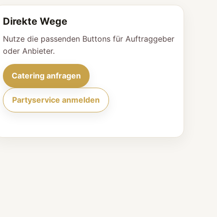
Direkte Wege
Nutze die passenden Buttons für Auftraggeber
oder Anbieter.
Catering anfragen
Partyservice anmelden