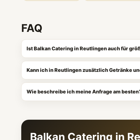
FAQ
Ist Balkan Catering in Reutlingen auch für gr
Kann ich in Reutlingen zusätzlich Getränke u
Wie beschreibe ich meine Anfrage am besten
Balkan Catering in R