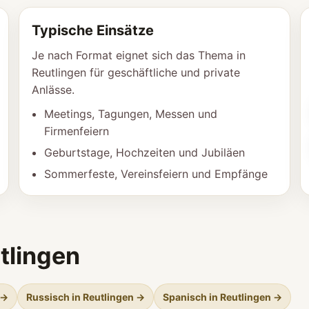
Typische Einsätze
Je nach Format eignet sich das Thema in
Reutlingen für geschäftliche und private
Anlässe.
Meetings, Tagungen, Messen und
Firmenfeiern
Geburtstage, Hochzeiten und Jubiläen
Sommerfeste, Vereinsfeiern und Empfänge
tlingen
 →
Russisch in Reutlingen →
Spanisch in Reutlingen →