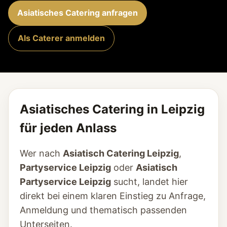
Asiatisches Catering anfragen
Als Caterer anmelden
Asiatisches Catering in Leipzig
für jeden Anlass
Wer nach
Asiatisch Catering Leipzig
,
Partyservice Leipzig
oder
Asiatisch
Partyservice Leipzig
sucht, landet hier
direkt bei einem klaren Einstieg zu Anfrage,
Anmeldung und thematisch passenden
Unterseiten.