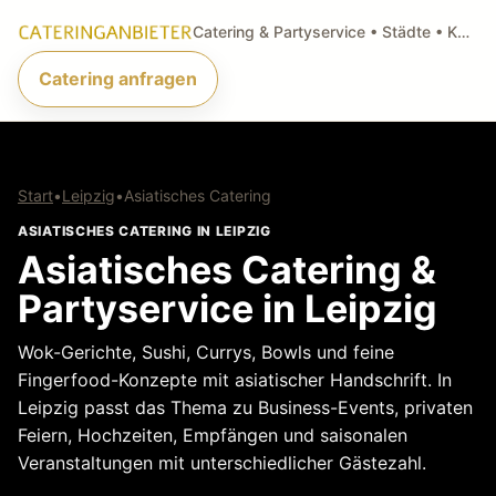
Catering & Partyservice • Städte • Küchenarten • Anfragen
Catering anfragen
Start
•
Leipzig
•
Asiatisches Catering
ASIATISCHES CATERING IN LEIPZIG
Asiatisches Catering &
Partyservice in Leipzig
Wok-Gerichte, Sushi, Currys, Bowls und feine
Fingerfood-Konzepte mit asiatischer Handschrift. In
Leipzig passt das Thema zu Business-Events, privaten
Feiern, Hochzeiten, Empfängen und saisonalen
Veranstaltungen mit unterschiedlicher Gästezahl.