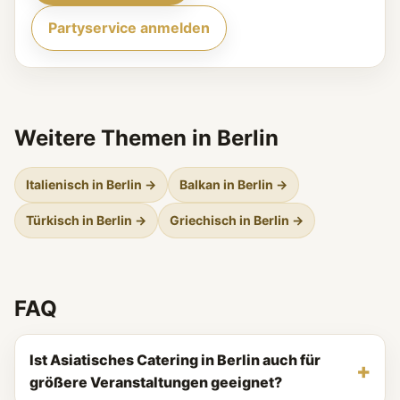
Partyservice anmelden
Weitere Themen in Berlin
Italienisch in Berlin →
Balkan in Berlin →
Türkisch in Berlin →
Griechisch in Berlin →
FAQ
Ist Asiatisches Catering in Berlin auch für
größere Veranstaltungen geeignet?