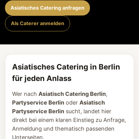
Asiatisches Catering anfragen
Als Caterer anmelden
Asiatisches Catering in Berlin
für jeden Anlass
Wer nach
Asiatisch Catering Berlin
,
Partyservice Berlin
oder
Asiatisch
Partyservice Berlin
sucht, landet hier
direkt bei einem klaren Einstieg zu Anfrage,
Anmeldung und thematisch passenden
Unterseiten.