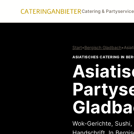
Catering & Partyservice
Start
•
Bergisch Gladbach
•
Asiat
ASIATISCHES CATERING IN BE
Asiati
Partyse
Gladba
Wok-Gerichte, Sushi, 
Handschrift. In Bergi