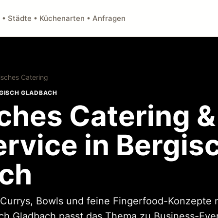
 • Städte • Küchenarten • Anfragen
isches Catering
RGISCH GLADBACH
sches Catering &
rvice in Bergis
ch
Currys, Bowls und feine Fingerfood-Konzepte m
sch Gladbach passt das Thema zu Business-Event