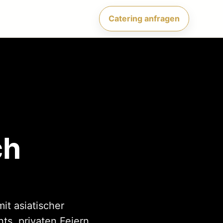
Catering anfragen
ch
it asiatischer
s, privaten Feiern,