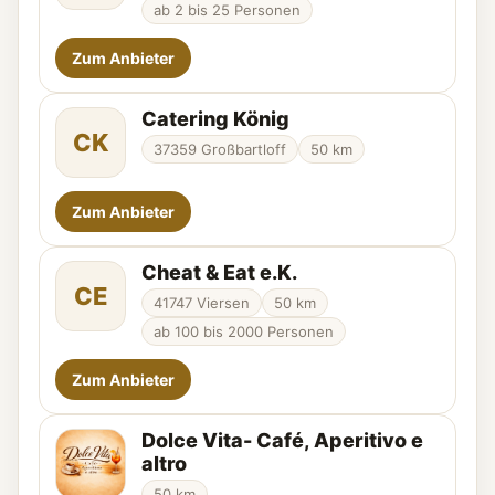
ab 2 bis 25 Personen
Zum Anbieter
Catering König
CK
37359 Großbartloff
50 km
Zum Anbieter
Cheat & Eat e.K.
CE
41747 Viersen
50 km
ab 100 bis 2000 Personen
Zum Anbieter
Dolce Vita- Café, Aperitivo e
altro
50 km